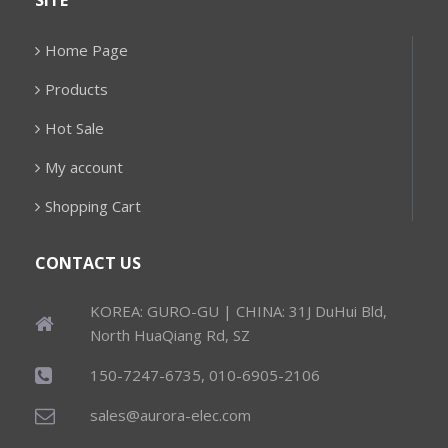
SITE
Home Page
Products
Hot Sale
My account
Shopping Cart
CONTACT US
KOREA: GURO-GU | CHINA: 31J DuHui Bld,
North HuaQiang Rd, SZ
150-7247-6735, 010-6905-2106
sales@aurora-elec.com