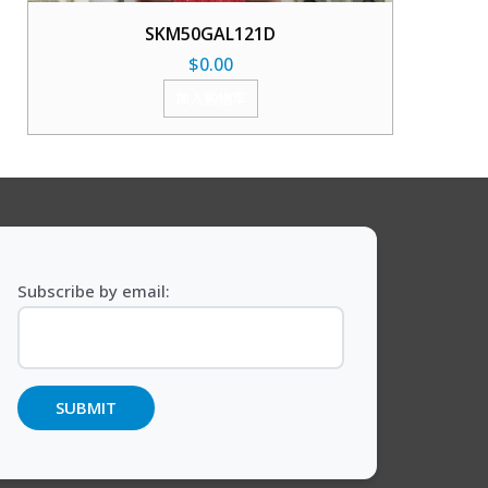
SKM50GAL121D
$
0.00
加入购物车
Subscribe by email: