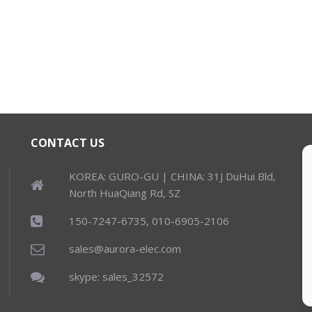
CONTACT US
KOREA: GURO-GU | CHINA: 31J DuHui Bld,
North HuaQiang Rd, SZ
150-7247-6735, 010-6905-2106
sales@aurora-elec.com
skype: sales_32572