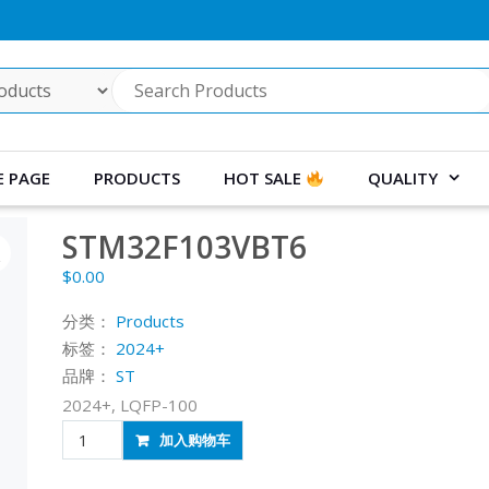
 PAGE
PRODUCTS
HOT SALE
QUALITY
STM32F103VBT6
$
0.00
分类：
Products
标签：
2024+
品牌：
ST
2024+, LQFP-100
STM32F103VBT6
加入购物车
数
量