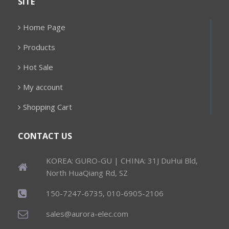
SITE
Home Page
Products
Hot Sale
My account
Shopping Cart
CONTACT US
KOREA: GURO-GU | CHINA: 31J DuHui Bld,
North HuaQiang Rd, SZ
150-7247-6735, 010-6905-2106
sales@aurora-elec.com