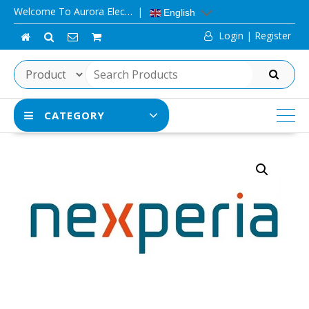
Skip
Welcome To Aurora Elec…
English
to
Login | Register
content
SEARCH
CATEGORY