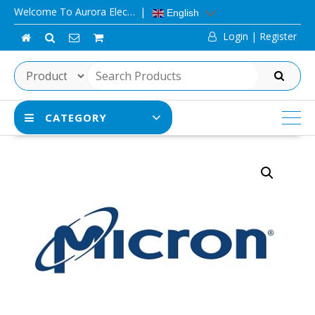
Skip
Welcome To Aurora Elec…
English
to
Login | Register
content
SEARCH
CATEGORY