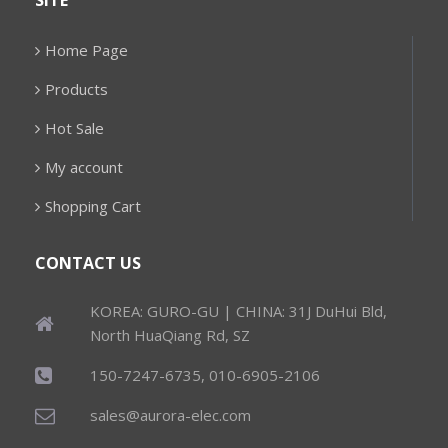
SITE
Home Page
Products
Hot Sale
My account
Shopping Cart
CONTACT US
KOREA: GURO-GU | CHINA: 31J DuHui Bld,
North HuaQiang Rd, SZ
150-7247-6735, 010-6905-2106
sales@aurora-elec.com