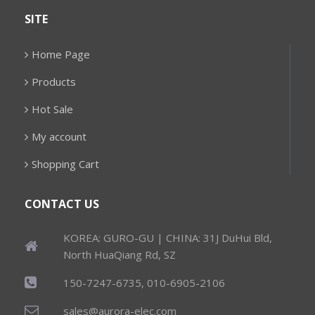
SITE
Home Page
Products
Hot Sale
My account
Shopping Cart
CONTACT US
KOREA: GURO-GU | CHINA: 31J DuHui Bld,
North HuaQiang Rd, SZ
150-7247-6735, 010-6905-2106
sales@aurora-elec.com