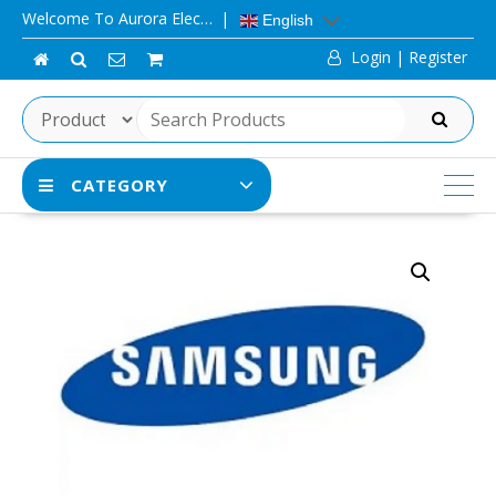
Skip
Welcome To Aurora Elec…
English
to
Login | Register
content
SEARCH
CATEGORY