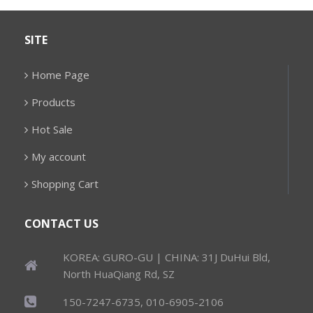
SITE
Home Page
Products
Hot Sale
My account
Shopping Cart
CONTACT US
KOREA: GURO-GU | CHINA: 31J DuHui Bld,
North HuaQiang Rd, SZ
150-7247-6735, 010-6905-2106