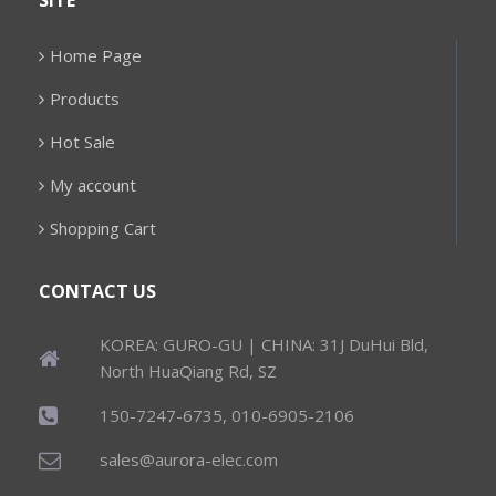
SITE
Home Page
Products
Hot Sale
My account
Shopping Cart
CONTACT US
KOREA: GURO-GU | CHINA: 31J DuHui Bld,
North HuaQiang Rd, SZ
150-7247-6735, 010-6905-2106
sales@aurora-elec.com