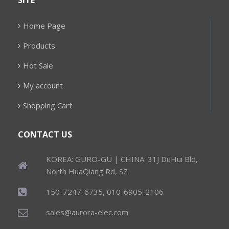
SITE
Home Page
Products
Hot Sale
My account
Shopping Cart
CONTACT US
KOREA: GURO-GU | CHINA: 31J DuHui Bld,
North HuaQiang Rd, SZ
150-7247-6735, 010-6905-2106
sales@aurora-elec.com