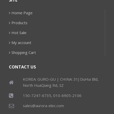
SITE
Home Page
Products
Hot Sale
My account
Shopping Cart
CONTACT US
KOREA: GURO-GU | CHINA: 31J DuHui Bld,
North HuaQiang Rd, SZ
150-7247-6735, 010-6905-2106
sales@aurora-elec.com