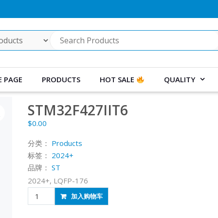
 PAGE
PRODUCTS
HOT SALE
QUALITY
STM32F427IIT6
$
0.00
分类：
Products
标签：
2024+
品牌：
ST
2024+, LQFP-176
STM32F427IIT6
加入购物车
数
量