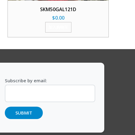
SKM50GAL121D
$
0.00
加入购物车
Subscribe by email: