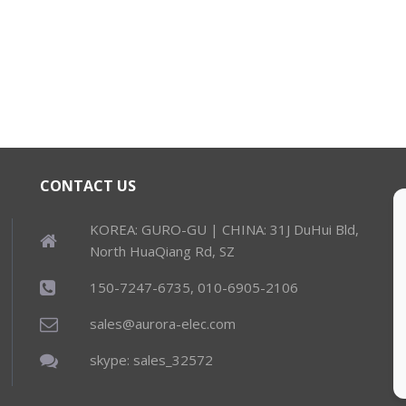
CONTACT US
KOREA: GURO-GU | CHINA: 31J DuHui Bld,
North HuaQiang Rd, SZ
150-7247-6735, 010-6905-2106
sales@aurora-elec.com
skype: sales_32572