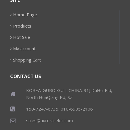
SITE
Home Page
Products
Hot Sale
My account
Shopping Cart
CONTACT US
KOREA: GURO-GU | CHINA: 31J DuHui Bld,
North HuaQiang Rd, SZ
150-7247-6735, 010-6905-2106
sales@aurora-elec.com