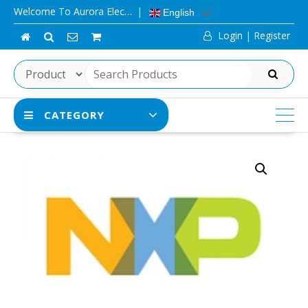
Skip
Welcome To Aurora Elec…
English
to
Login | Register
content
SEARCH
CATEGORY