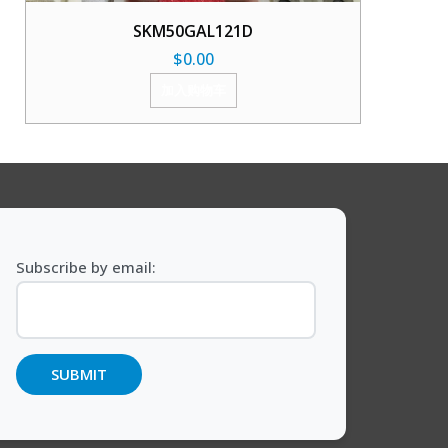
SKM50GAL121D
$
0.00
加入购物车
Subscribe by email: