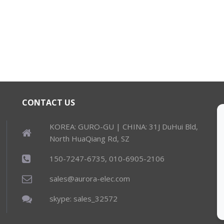
CONTACT US
KOREA: GURO-GU | CHINA: 31J DuHui Bld,
North HuaQiang Rd, SZ
150-7247-6735, 010-6905-2106
sales@aurora-elec.com
skype: sales_32572