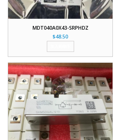
MDT040A0X43-SRPHDZ
$
48.50
加入购物车