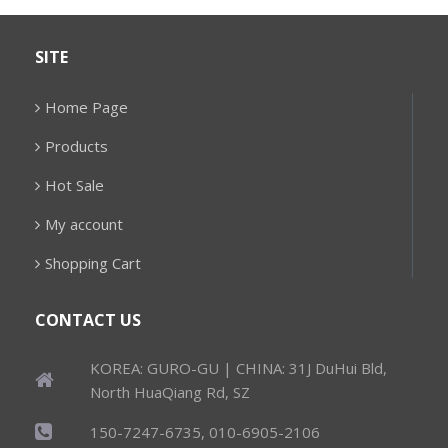
SITE
Home Page
Products
Hot Sale
My account
Shopping Cart
CONTACT US
KOREA: GURO-GU | CHINA: 31J DuHui Bld,
North HuaQiang Rd, SZ
150-7247-6735, 010-6905-2106