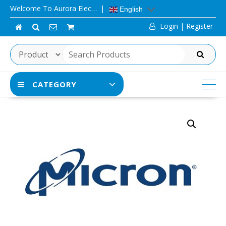
Skip
Welcome To Aurora Elec…
English
to
Login | Register
content
SEARCH
CATEGORY