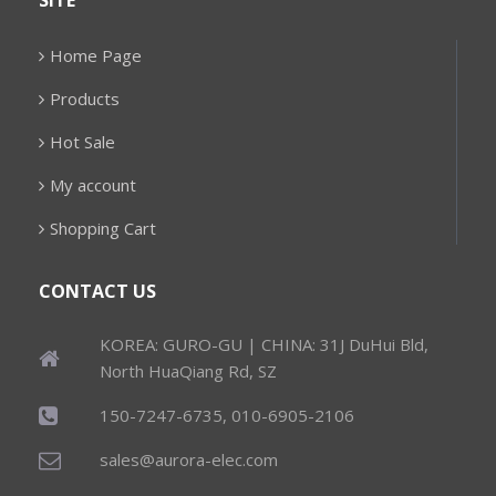
SITE
Home Page
Products
Hot Sale
My account
Shopping Cart
CONTACT US
KOREA: GURO-GU | CHINA: 31J DuHui Bld,
North HuaQiang Rd, SZ
150-7247-6735, 010-6905-2106
sales@aurora-elec.com