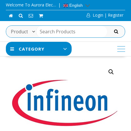
Skip
Welcome To Aurora Elec…
English
to
Login | Register
content
SEARCH
CATEGORY