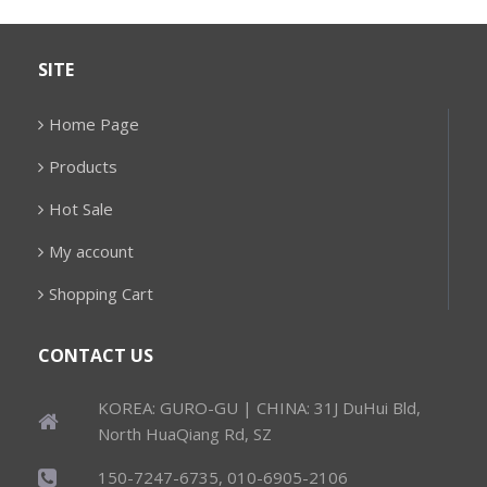
SITE
Home Page
Products
Hot Sale
My account
Shopping Cart
CONTACT US
KOREA: GURO-GU | CHINA: 31J DuHui Bld,
North HuaQiang Rd, SZ
150-7247-6735, 010-6905-2106