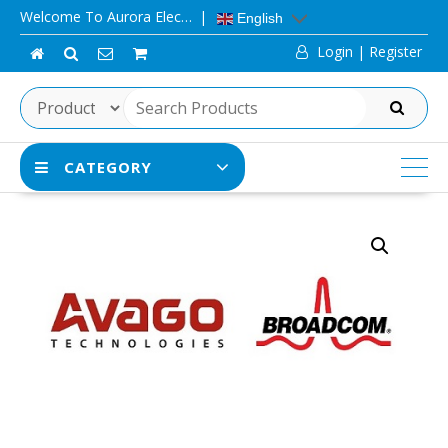
Skip
Welcome To Aurora Elec…
English
to
Login | Register
content
SEARCH
CATEGORY