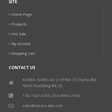
SITE
Home Page
Products
Hot Sale
My account
Shopping Cart
CONTACT US
KOREA: GURO-GU | CHINA: 31J DuHui Bld,
North HuaQiang Rd, SZ
150-7247-6735, 010-6905-2106
sales@aurora-elec.com