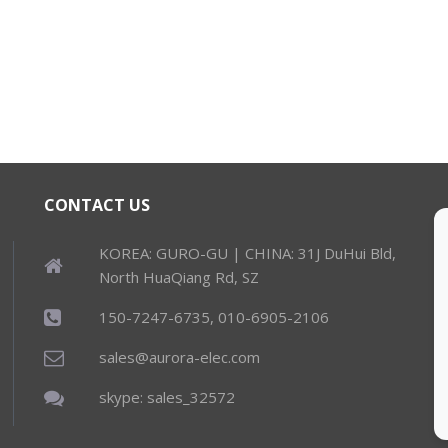
CONTACT US
KOREA: GURO-GU | CHINA: 31J DuHui Bld,
North HuaQiang Rd, SZ
150-7247-6735, 010-6905-2106
sales@aurora-elec.com
skype: sales_32572