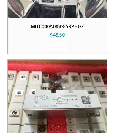
MDT040A0X43-SRPHDZ
$
48.50
加入购物车