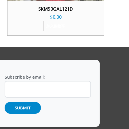
SKM50GAL121D
$
0.00
加入购物车
Subscribe by email: