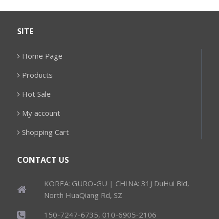
SITE
Home Page
Products
Hot Sale
My account
Shopping Cart
CONTACT US
KOREA: GURO-GU | CHINA: 31J DuHui Bld,
North HuaQiang Rd, SZ
150-7247-6735, 010-6905-2106