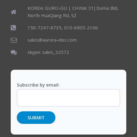
KOREA: GURO-GU | CHINA: 31J DuHui Bld,
North HuaQiang Rd, SZ
150-7247-6735, 010-6905-2106
sales@aurora-elec.com
skype: sales_32572
Subscribe by email: