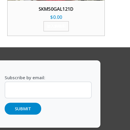
SKM50GAL121D
$
0.00
加入购物车
Subscribe by email: