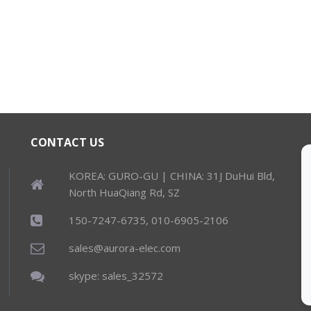
CONTACT US
KOREA: GURO-GU | CHINA: 31J DuHui Bld,
North HuaQiang Rd, SZ
150-7247-6735, 010-6905-2106
sales@aurora-elec.com
skype: sales_32572