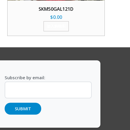
SKM50GAL121D
$
0.00
加入购物车
Subscribe by email: