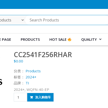
 PAGE
PRODUCTS
HOT SALE
QUALITY
CC2541F256RHAR
$
0.00
分类：
Products
标签：
2024+
品牌：
TI
2024+, WQFN-40-EP
CC2541F256RHAR
加入购物车
数
量