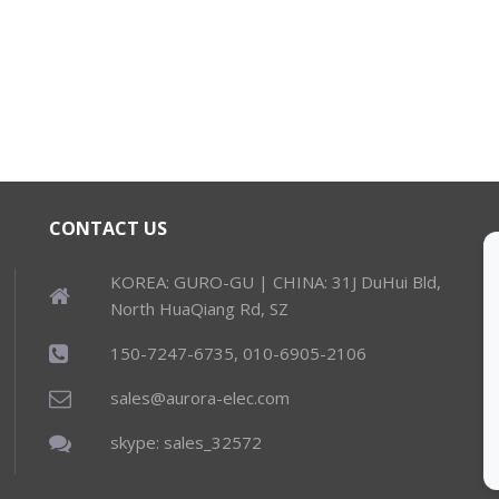
CONTACT US
KOREA: GURO-GU | CHINA: 31J DuHui Bld,
North HuaQiang Rd, SZ
150-7247-6735, 010-6905-2106
sales@aurora-elec.com
skype: sales_32572