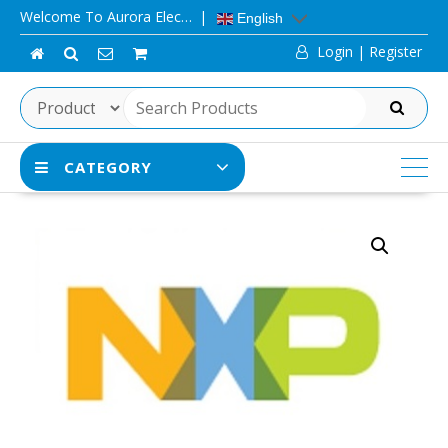
Skip
Welcome To Aurora Elec…
English
to
Login | Register
content
SEARCH
CATEGORY