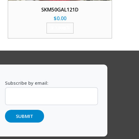
SKM50GAL121D
$
0.00
加入购物车
Subscribe by email: