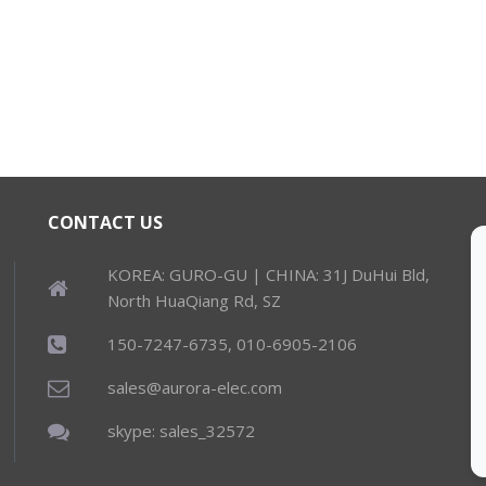
CONTACT US
KOREA: GURO-GU | CHINA: 31J DuHui Bld,
North HuaQiang Rd, SZ
150-7247-6735, 010-6905-2106
sales@aurora-elec.com
skype: sales_32572