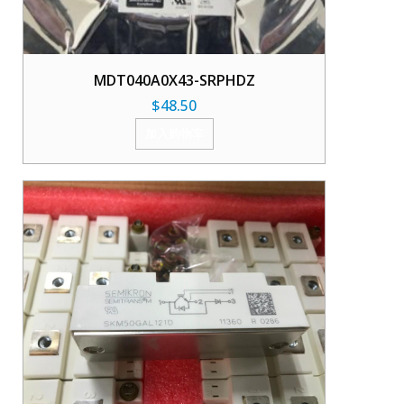
MDT040A0X43-SRPHDZ
$
48.50
加入购物车