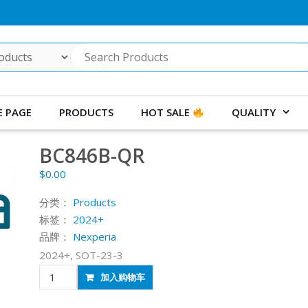
 PAGE
PRODUCTS
HOT SALE
QUALITY
BC846B-QR
$
0.00
分类：
Products
标签：
2024+
品牌：
Nexperia
2024+, SOT-23-3
BC846B-
加入购物车
QR
数