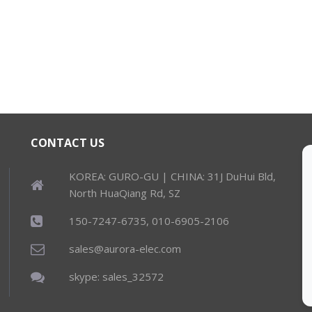
CONTACT US
KOREA: GURO-GU | CHINA: 31J DuHui Bld,
North HuaQiang Rd, SZ
150-7247-6735, 010-6905-2106
sales@aurora-elec.com
skype: sales_32572