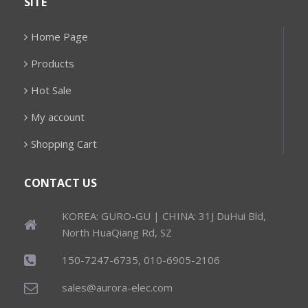
SITE
Home Page
Products
Hot Sale
My account
Shopping Cart
CONTACT US
KOREA: GURO-GU | CHINA: 31J DuHui Bld,
North HuaQiang Rd, SZ
150-7247-6735, 010-6905-2106
sales@aurora-elec.com