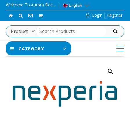
Skip
Welcome To Aurora Elec…
English
to
Login | Register
content
SEARCH
CATEGORY