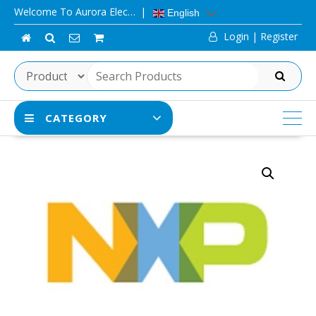
Skip
Welcome To Aurora Elec…
English
to
Login | Register
content
SEARCH
CATEGORY